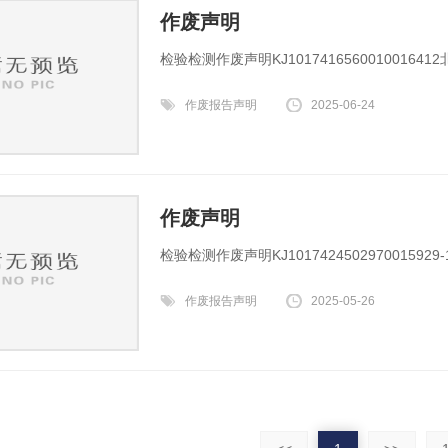
作废声明
检验检测作废声明KJ1017416560010016
作废报告声明
2025-06-24
作废声明
检验检测作废声明KJ1017424502970015929-1KJ
作废报告声明
2025-05-26