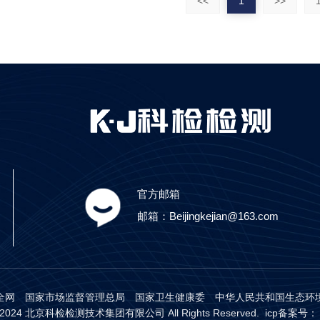
<<
1
>>
官方邮箱
邮箱：Beijingkejian@163.com
全网
国家市场监督管理总局
国家卫生健康委
中华人民共和国生态环
023-2024 北京科检检测技术集团有限公司 All Rights Reserved. icp备案号