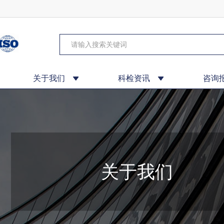
关于我们
科检资讯
咨询
关于我们