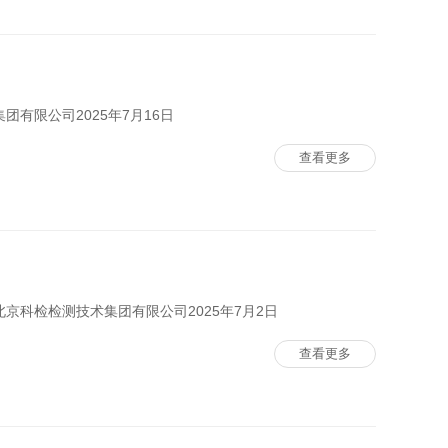
术集团有限公司2025年7月16日
查看更多
501北京科检检测技术集团有限公司2025年7月2日
查看更多