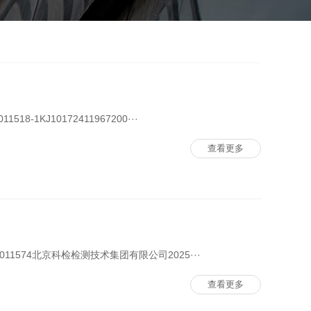
11518-1KJ10172411967200···
查看更多
77940011574北京科检检测技术集团有限公司2025···
查看更多