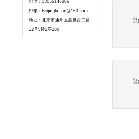
电话：18055146806
邮箱：Beijingkejian@163.com
地址：北京市通州区鑫觅西二路
12号5幢2层208