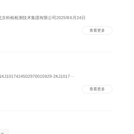
412北京科检检测技术集团有限公司2025年6月24日
查看更多
1017424502970015929-2KJ1017···
查看更多